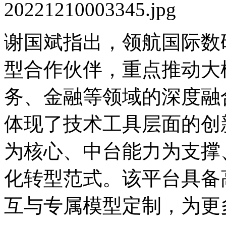
谢国斌指出，领航国
型合作伙伴，重点推动大模型
务、金融等领域的深
体现了技术工具层面的创新
为核心、中台能力为支撑
化转型范式。该平台具备高
互与专属模型定制，