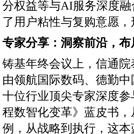
分权益等与AI服务深度融合
了用户粘性与复购意愿
专家分享：洞察前沿，
铸基年终会议上，信
由领航国际数码、德勤中国
十位行业顶尖专家深度参与的《A
程数智化变革》蓝皮书，
例，从战略到执行，这