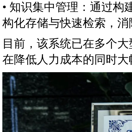
• 知识集中管理：通过
构化存储与快速检索，
目前，该系统已在多个大
在降低人力成本的同时大