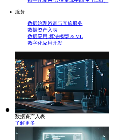
数字化应用-云捷集成中间件（ESB）
服务
数据治理咨询与实施服务
数据资产入表
数据应用-算法模型 & ML
数字化应用开发
数据资产入表
了解更多