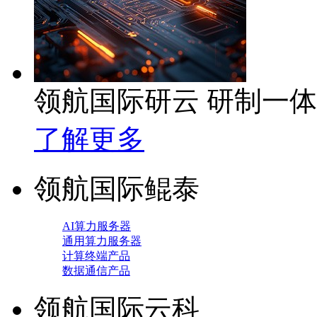
领航国际研云 研制一
了解更多
领航国际鲲泰
AI算力服务器
通用算力服务器
计算终端产品
数据通信产品
领航国际云科