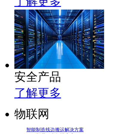
了解更多
安全产品
了解更多
物联网
智能制造线边搬运解决方案