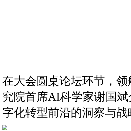
在大会圆桌论坛环节
究院首席AI科学家谢国斌
字化转型前沿的洞察与战