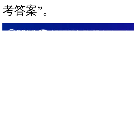
考答案”。