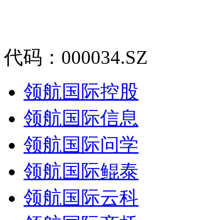
代码：000034.SZ
领航国际控股
领航国际信息
领航国际问学
领航国际鲲泰
领航国际云科