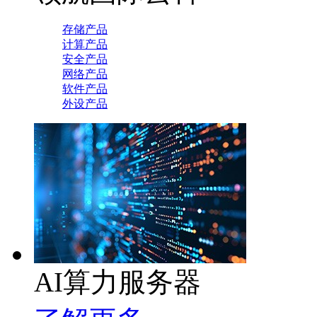
存储产品
计算产品
安全产品
网络产品
软件产品
外设产品
AI算力服务器